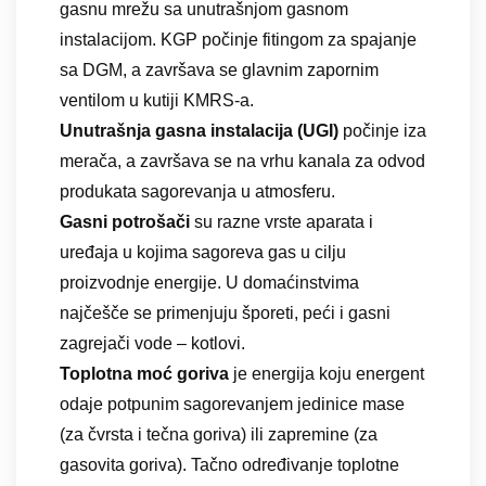
gasnu mrežu sa unutrašnjom gasnom
instalacijom. KGP počinje fitingom za spajanje
sa DGM, a završava se glavnim zapornim
ventilom u kutiji KMRS-a.
Unutrašnja gasna instalacija (UGI)
počinje iza
merača, a završava se na vrhu kanala za odvod
produkata sagorevanja u atmosferu.
Gasni potrošači
su razne vrste aparata i
uređaja u kojima sagoreva gas u cilju
proizvodnje energije. U domaćinstvima
najčešče se primenjuju šporeti, peći i gasni
zagrejači vode – kotlovi.
Toplotna moć goriva
je energija koju energent
odaje potpunim sagorevanjem jedinice mase
(za čvrsta i tečna goriva) ili zapremine (za
gasovita goriva). Tačno određivanje toplotne