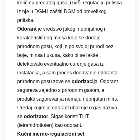
količinu predatog gasa, izvrši regulaciju pritiska
iz nje u DGM i zaštiti DGM od prevelikog
pritiska.
Odorant
je sredstvo jakog, neprijatnog i
karakterističnog mirisa koje se dodaje
prirodnom gasu, koji je po svojoj prirodi bez
boje, mirisa i ukusa, kako bi se lakše
detektovalo eventualno curenje gasa iz
instalacija, a sam proces dodavanje odoranta
prirodnom gasu zove se
odorizacij
a. Odorant
sagoreva zajedno s prirodnim gasom, a
produkti sagorevanja nemaju neprijatan miris.
Uređaj kojim je odorant ubacuje u gas naziva
se
odorizator
. Sigas koristi THT
(tetrahidrotiofen) kao odorant.
Kućni merno-regulacioni set