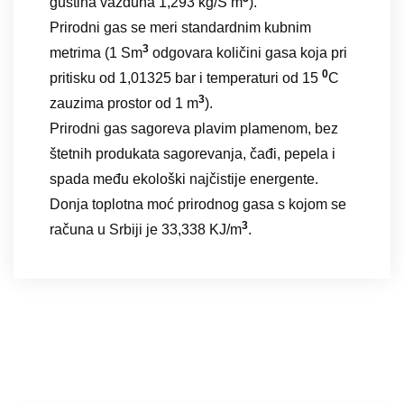
gustina vazduha 1,293 kg/S m
).
Prirodni gas se meri standardnim kubnim
3
metrima (1 Sm
odgovara količini gasa koja pri
0
pritisku od 1,01325 bar i temperaturi od 15
C
3
zauzima prostor od 1 m
).
Prirodni gas sagoreva plavim plamenom, bez
štetnih produkata sagorevanja, čađi, pepela i
spada među ekološki najčistije energente.
Donja toplotna moć prirodnog gasa s kojom se
3
računa u Srbiji je 33,338 KJ/m
.