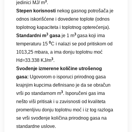
3
jedinici MJ/ m
.
Stepen korisnosti
nekog gasnog potrošača je
odnos iskorišćene i dovedene toplote (odnos
toplotnog kapaciteta i toplotnog opterećenja).
3
3
Standardni m
gasa
je 1 m
gasa koji ima
0
temperaturu 15
C i nalazi se pod pritiskom od
1013,25 mbara, a ima donju toplotnu moć
3
Hd=33.338 KJ/m
.
Svođenje izmerene količine utrošenog
gasa:
Ugovorom o isporuci prirodnog gasa
krajnjim kupcima definisano je da se obračun
3
vrši po standarnom m
. Isporučeni gas ima
nešto viši pritisak i u zavisnosti od kvaliteta
promenljivu donju toplotnu moć i iz tog razloga
se vrši svođenje količina prirodnog gasa na
standardne uslove.