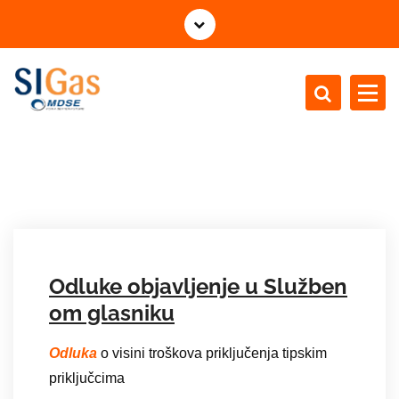
S
k
o
č
i
n
MDSE for a better future - gas distribution
a
s
a
d
r
ž
a
Odluke objavljenje u Služben
j
om glasniku
Odluka
o visini troškova priključenja tipskim
priključcima