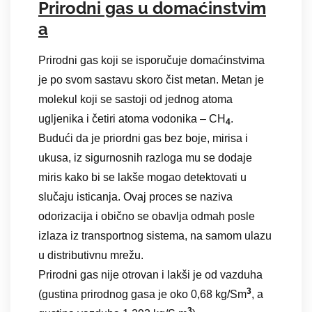
Prirodni gas u domaćinstvim
a
Prirodni gas koji se isporučuje domaćinstvima
je po svom sastavu skoro čist metan. Metan je
molekul koji se sastoji od jednog atoma
ugljenika i četiri atoma vodonika – CH
.
4
Budući da je priordni gas bez boje, mirisa i
ukusa, iz sigurnosnih razloga mu se dodaje
miris kako bi se lakše mogao detektovati u
slučaju isticanja. Ovaj proces se naziva
odorizacija i obično se obavlja odmah posle
izlaza iz transportnog sistema, na samom ulazu
u distributivnu mrežu.
Prirodni gas nije otrovan i lakši je od vazduha
3
(gustina prirodnog gasa je oko 0,68 kg/Sm
, a
3