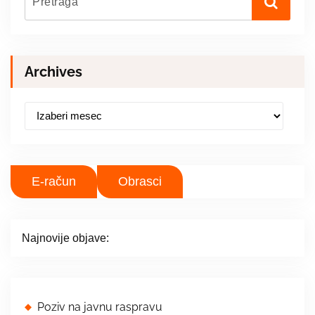
Archives
A
r
c
h
i
E-račun
Obrasci
v
e
s
Najnovije objave:
Poziv na javnu raspravu