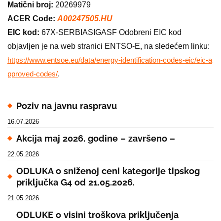
Matični broj:
20269979
ACER Code:
A00247505.HU
EIC kod:
67X-SERBIASIGASF Odobreni EIC kod
objavljen je na web stranici ENTSO-E, na sledećem linku:
https://www.entsoe.eu/data/energy-identification-codes-eic/eic-a
.
pproved-codes/
Poziv na javnu raspravu
16.07.2026
Akcija maj 2026. godine – završeno –
22.05.2026
ODLUKA o sniženoj ceni kategorije tipskog
priključka G4 od 21.05.2026.
21.05.2026
ODLUKE o visini troškova priključenja