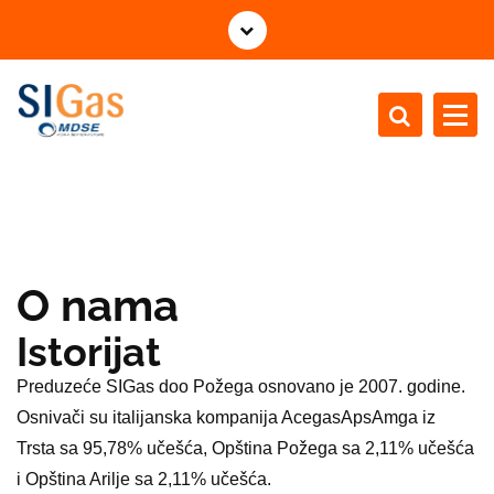
S
k
o
č
i
n
MDSE for a better future - gas distribution
a
s
a
d
r
O nama
ž
a
Istorijat
j
Preduzeće SIGas doo Požega osnovano je 2007. godine.
Osnivači su italijanska kompanija AcegasApsAmga iz
Trsta sa 95,78% učešća, Opština Požega sa 2,11% učešća
i Opština Arilje sa 2,11% učešća.