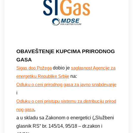
OBAVEŠTENjE KUPCIMA PRIRODNOG
GASA
dobio je
Sigas doo Požega
saglasnost Agencije za
na:
energetiku Republike Srbije
Odluku o ceni prirodnog gasa za javno snabdevanje
i
Odluku o ceni pristupu sistemu za distribuciju prirod
,
nog gasa
a u skladu sa Zakonom o energetici („Službeni
glasnik RS“ br. 145/14, 95/18 – dr.zakon i