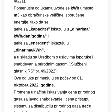
40/21).
Pomenutim odlukama uvode se
kWh
umesto
m3
kao obračunske veličine isporučene
energije, tako da se:
tarife za
„kapacitet“
iskazuju u
„dinarima/
kWh/dan/godina“
i
tarife za
„energent“
iskazuju u
„dinarima/kWh“
,
a u skladu sa Uredbom o uslovima isporuke i
snabdevanja prirodnim gasom („Službeni
glasnik RS“ br. 49/2022)
Ove odluke primenjuju se počev od
01.
oktobra 2022. godine.
Promena u načinu iskazivanja cena prirodnog
gasa za javno snabdevanje i cena pristupu
sistemu za distribuciju prirodnog gasa
neće