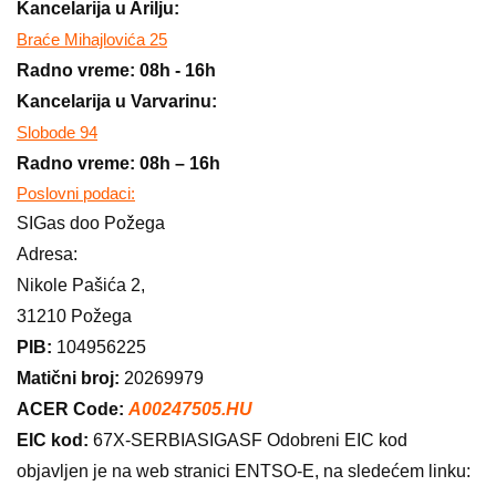
Kancelarija u Arilju:
Braće Mihajlovića 25
Radno vreme: 08h - 16h
Kancelarija u Varvarinu:
Slobode 94
Radno vreme: 08h – 16h
Poslovni podaci:
SIGas doo Požega
Adresa:
Nikole Pašića 2,
31210 Požega
PIB:
104956225
Matični broj:
20269979
ACER Code:
A00247505.HU
EIC kod:
67X-SERBIASIGASF Odobreni EIC kod
objavljen je na web stranici ENTSO-E, na sledećem linku: