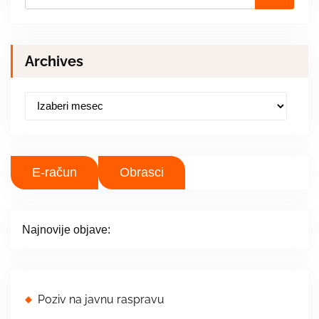
Archives
A
r
c
h
i
E-račun
Obrasci
v
e
s
Najnovije objave:
Poziv na javnu raspravu