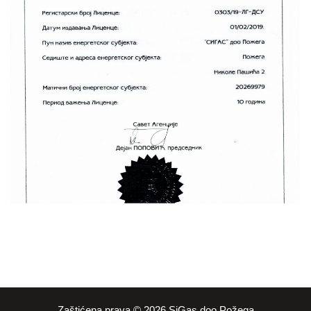
Zaštićena prava © 2026 SiGas doo Požega