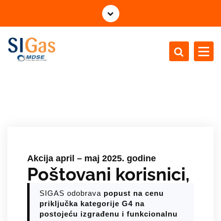
S
k
o
č
i
n
MDSE for a better future - gas distribution
a
s
a
d
r
ž
a
Akcija april – maj 2025. godine
j
Poštovani korisnici,
SIGAS odobrava
popust na cenu
priključka
kategorije G4 na
postojeću izgrađenu
i funkcionalnu