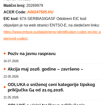
Matični broj:
20269979
ACER Code:
A00247505.HU
EIC kod:
67X-SERBIASIGASF Odobreni EIC kod
objavljen je na web stranici ENTSO-E, na sledećem linku:
https://www.entsoe.eu/data/energy-identification-codes-eic/eic-a
.
pproved-codes/
Poziv na javnu raspravu
16.07.2026
Akcija maj 2026. godine – završeno –
22.05.2026
ODLUKA o sniženoj ceni kategorije tipskog
priključka G4 od 21.05.2026.
21.05.2026