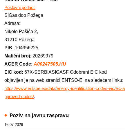
Poslovni podaci:
SIGas doo Požega
Adresa:
Nikole Pašića 2,
31210 Požega
PIB:
104956225
Matični broj:
20269979
ACER Code:
A00247505.HU
EIC kod:
67X-SERBIASIGASF Odobreni EIC kod
objavljen je na web stranici ENTSO-E, na sledećem linku:
https://www.entsoe.eu/data/energy-identification-codes-eic/eic-a
.
pproved-codes/
Poziv na javnu raspravu
16.07.2026