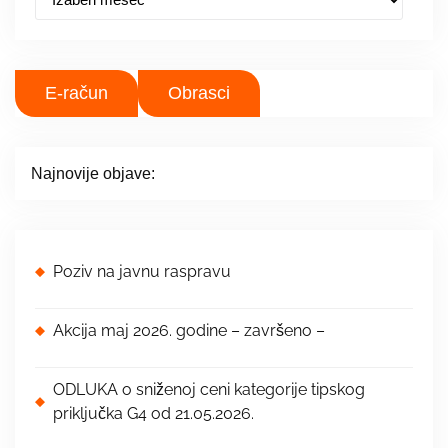
r
c
h
i
E-račun
Obrasci
v
e
s
Najnovije objave:
Poziv na javnu raspravu
Akcija maj 2026. godine – završeno –
ODLUKA o sniženoj ceni kategorije tipskog
priključka G4 od 21.05.2026.