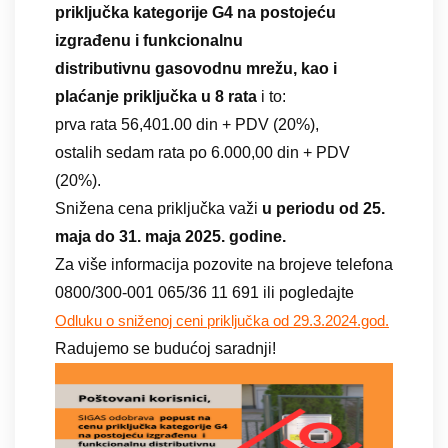
priključka
kategorije G4 na postojeću
izgrađenu
i funkcionalnu
distributivnu
gasovodnu mrežu, kao i
plaćanje priključka u 8 rata
i to:
prva rata 56,401.00 din + PDV (20%),
ostalih sedam rata po 6.000,00 din + PDV
(20%).
Snižena cena priključka važi
u periodu od 25.
maja do 31.
maja 2025. godine.
Za više informacija pozovite na brojeve telefona
0800/300-001 065/36 11 691 ili pogledajte
Odluku o sniženoj ceni priključka od 29.3.2024.god.
Radujemo se budućoj saradnji!