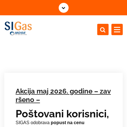
S
k
o
č
i
n
MDSE for a better future - gas distribution
a
s
a
d
r
ž
a
Akcija maj 2026. godine – zav
j
ršeno –
Poštovani korisnici,
SIGAS odobrava
popust na cenu