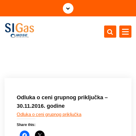
S
k
o
č
i
n
MDSE for a better future - gas distribution
a
s
a
d
r
ž
a
Odluka o ceni grupnog priključka –
j
30.11.2016. godine
Odluka o ceni grupnog priključka
Share this: