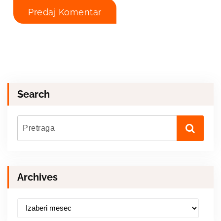
Search
Archives
A
r