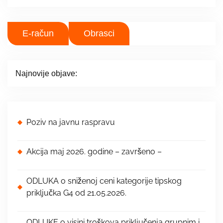
c
h
i
E-račun
Obrasci
v
e
s
Najnovije objave:
Poziv na javnu raspravu
Akcija maj 2026. godine – završeno –
ODLUKA o sniženoj ceni kategorije tipskog
priključka G4 od 21.05.2026.
ODLUKE o visini troškova priključenja grupnim i