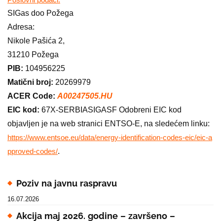
SIGas doo Požega
Adresa:
Nikole Pašića 2,
31210 Požega
PIB:
104956225
Matični broj:
20269979
ACER Code:
A00247505.HU
EIC kod:
67X-SERBIASIGASF Odobreni EIC kod
objavljen je na web stranici ENTSO-E, na sledećem linku:
https://www.entsoe.eu/data/energy-identification-codes-eic/eic-a
.
pproved-codes/
Poziv na javnu raspravu
16.07.2026
Akcija maj 2026. godine – završeno –